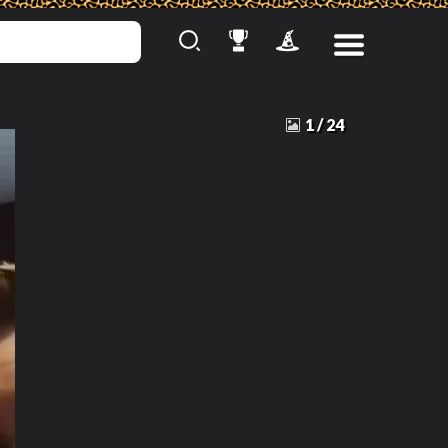
1
/
24