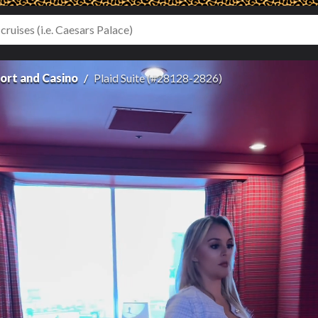
ort and Casino
Plaid Suite (#28128-2826)