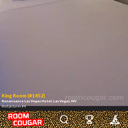
King Room (#1452)
Renaissance Las Vegas Hotel
, Las Vegas, NV
Bed pictures #4
5
/
9