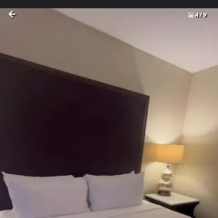
4
/
9